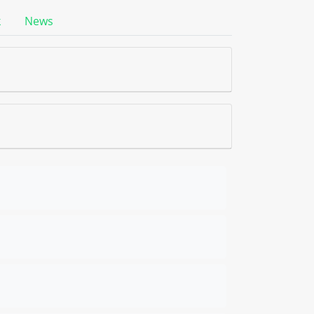
k
News