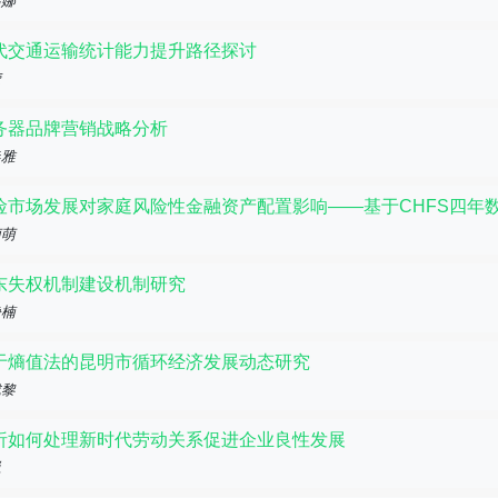
瑞娜
代交通运输统计能力提升路径探讨
莹
务器品牌营销战略分析
春雅
险市场发展对家庭风险性金融资产配置影响——基于CHFS四年
萌萌
东失权机制建设机制研究
静楠
于熵值法的昆明市循环经济发展动态研究
成黎
析如何处理新时代劳动关系促进企业良性发展
巍