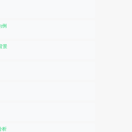
为例
背景
分析