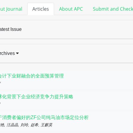
ut Journal
Articles
About APC
Submit and Chec
atest Issue
rchives
会计下业财融合的全面预算管理
宁
球化背景下企业经济竞争力提升策略
超
于消费者偏好的ZF公司纯马油市场定位分析
艳, 汪晶晶, 刘玲, 赵希, 王麒昊