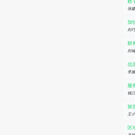
数
张
加
刘巧
财
刘
信
李
服
钱
旅
王
区