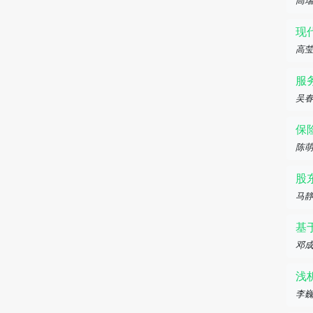
高
现
高
服
吴
保
陈
股
马
基
邓
浅
李