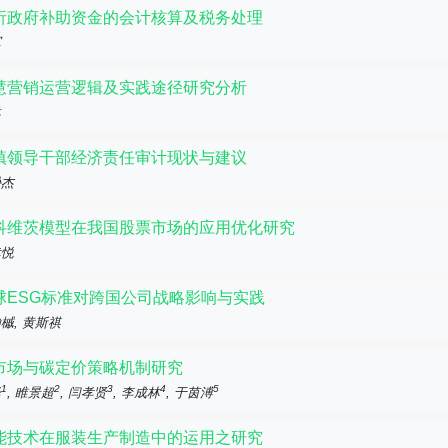
析政府补助资金的会计核算及税务处理
军
慧营销运营逻辑及实践途径研究分析
琳
镇领导干部经济责任审计现状与建议
逊杰
科维茨模型在我国股票市场的应用优化研究
幸悦
球ESG标准对跨国公司战略影响与实践
槭, 黄斯祺
市场与碳定价策略机制研究
1
2
3
4
5
绎
, 睢景超
, 闫孝贤
, 李成林
, 于茵溥
能技术在服装生产制造中的运用之研究