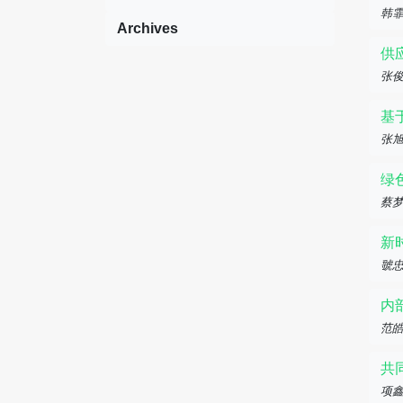
韩
Archives
供
张
基
张
绿
蔡
新
虢
内
范
共
项