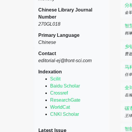
分
Chinese Library Journal
金
Number
270GL018
智
韩
Primary Language
Chinese
乡
Contact
曹
editorial-ej@front-sci.com
马
Indexation
任
Scilit
Baidu Scholar
全
Crossref
岳瀚
ResearchGate
WorldCat
碳
CNKI Scholar
王
智
Latest Issue