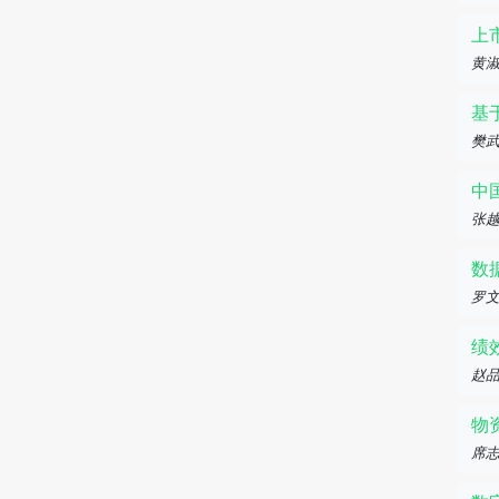
上
黄
基
樊
中
张
数
罗
绩
赵
物
席