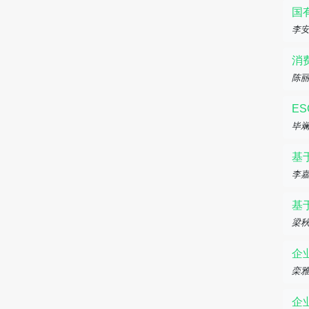
国
李
消
陈
E
毕斓
基
李嘉
基
梁
企
栾
企