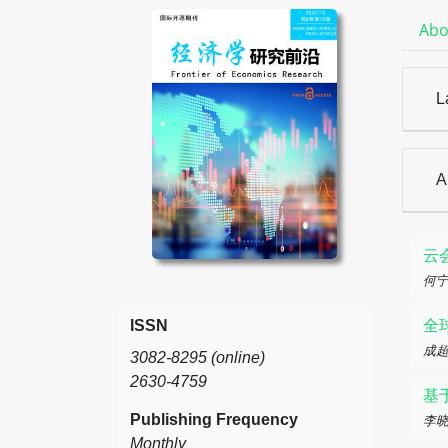
Abo
L
A
云
何
ISSN
全
成
3082-8295 (online)
2630-4759
基
Publishing Frequency
李晓
Monthly