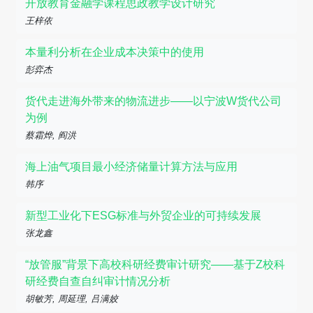
开放教育金融学课程思政教学设计研究
王梓依
本量利分析在企业成本决策中的使用
彭弈杰
货代走进海外带来的物流进步——以宁波W货代公司
为例
蔡霜烨, 阎洪
海上油气项目最小经济储量计算方法与应用
韩序
新型工业化下ESG标准与外贸企业的可持续发展
张龙鑫
“放管服”背景下高校科研经费审计研究——基于Z校科
研经费自查自纠审计情况分析
胡敏芳, 周延理, 吕满姣