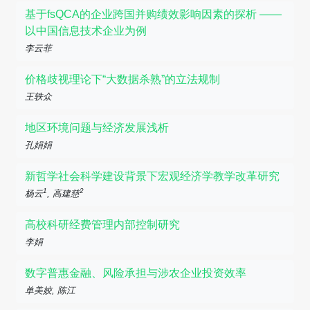
基于fsQCA的企业跨国并购绩效影响因素的探析 ——
以中国信息技术企业为例
李云菲
价格歧视理论下“大数据杀熟”的立法规制
王轶众
地区环境问题与经济发展浅析
孔娟娟
新哲学社会科学建设背景下宏观经济学教学改革研究
1
2
杨云
, 高建慈
高校科研经费管理内部控制研究
李娟
数字普惠金融、风险承担与涉农企业投资效率
单美姣, 陈江