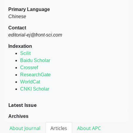
Primary Language
Chinese
Contact
editorial-ej@front-sci.com
Indexation
Scilit
Baidu Scholar
Crossref
ResearchGate
WorldCat
CNKI Scholar
Latest Issue
Archives
About Journal
Articles
About APC