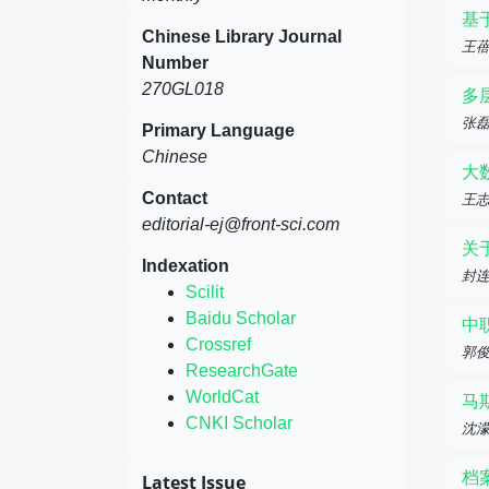
基
Chinese Library Journal
王
Number
270GL018
多
张
Primary Language
Chinese
大
Contact
王
editorial-ej@front-sci.com
关
Indexation
封
Scilit
Baidu Scholar
中
Crossref
郭
ResearchGate
WorldCat
马
CNKI Scholar
沈
档
Latest Issue