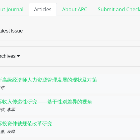
ut Journal
Articles
About APC
Submit and Chec
atest Issue
rchives
析高级经济师人力资源管理发展的现状及对策
嘉伟
际收入传递性研究——基于性别差异的视角
仪, 李军
际投资仲裁规范改革研究
惠, 凌晔