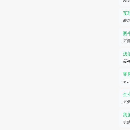
关
互
朱
图
王
浅
晏
零
王元
企
王
我
李