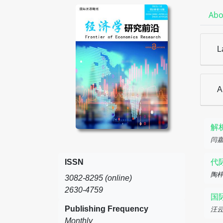
Abo
L
A
解
闫
ISSN
代
陶梓
3082-8295 (online)
2630-4759
国
Publishing Frequency
汪云
Monthly