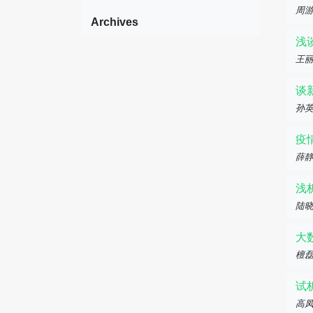
周
Archives
浅
王
谈
孙
疫
薛
浅
陆
大
檀
试
高