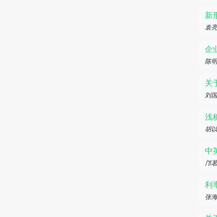
新
袁
企
陈
关
刘
浅
胡
中
邝
利
张