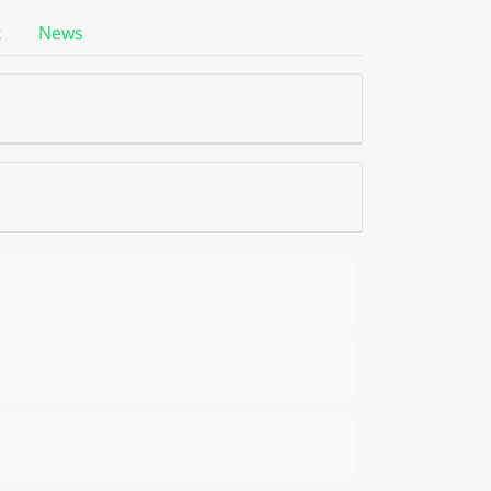
k
News