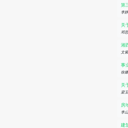
第
李
关
邓思
湘
文
事
徐
关
梁
房
李
建