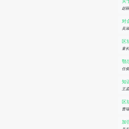
关
赵丽
对
吴
区
童
鄂
任
知
王
区
曹
加