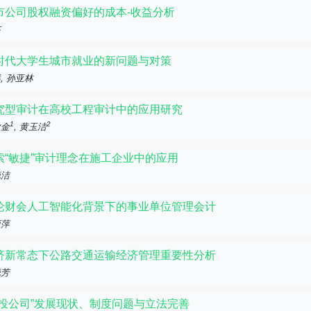
市公司股权融资偏好的成本-收益分析
芩
时代大学生城市就业的新问题与对策
, 孙亚林
究型审计在高校工程审计中的应用研究
1
2
业金
, 黄玉洁
索“敏捷”审计理念在施工企业中的应用
晓洁
论财会人工智能化背景下的事业单位管理会计
丽萍
济新常态下公路交通运输经济管理重要性分析
晓芳
村投公司”发展现状、制度问题与立法完善