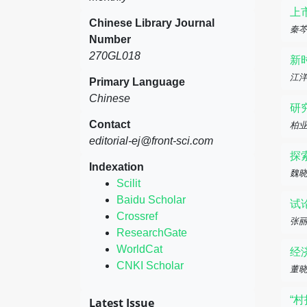
上
Chinese Library Journal
秦
Number
270GL018
新
江洋
Primary Language
Chinese
研
Contact
柏
editorial-ej@front-sci.com
探
Indexation
魏
Scilit
Baidu Scholar
试
Crossref
张
ResearchGate
WorldCat
经
CNKI Scholar
董
“
Latest Issue