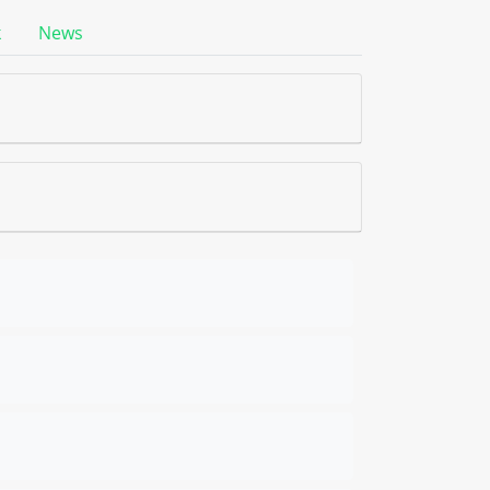
k
News