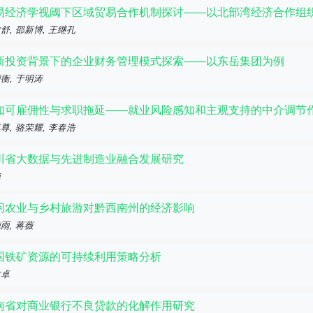
易经济学视阈下区域贸易合作机制探讨——以北部湾经济合作组
舒, 邵新博, 王继孔
新投资背景下的企业财务管理模式探索——以东岳集团为例
衡, 于明涛
知可雇佣性与求职拖延——就业风险感知和主观支持的中介调节
尊, 骆荣耀, 李春浩
川省大数据与先进制造业融合发展研究
梅
闲农业与乡村旅游对黔西南州的经济影响
雨, 蒋薇
国铁矿资源的可持续利用策略分析
文卓
南省对商业银行不良贷款的化解作用研究