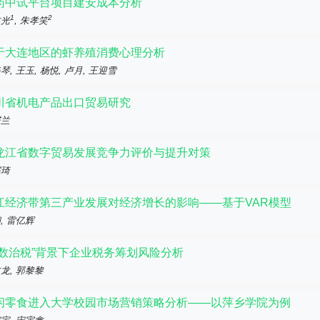
药中试平台项目建安成本分析
1
2
文光
, 朱孝笑
于大连地区的虾养殖消费心理分析
琴, 王玉, 杨悦, 卢月, 王迎雪
川省机电产品出口贸易研究
婼兰
龙江省数字贸易发展竞争力评价与提升对策
宇琦
江经济带第三产业发展对经济增长的影响——基于VAR模型
, 雷亿辉
以数治税”背景下企业税务筹划风险分析
龙, 郭黎黎
闲零食进入大学校园市场营销策略分析——以萍乡学院为例