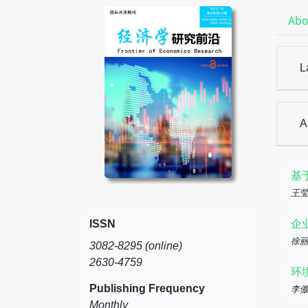
Abo
L
A
基
王莹
ISSN
企
徐
3082-8295 (online)
2630-4759
环
Publishing Frequency
李
Monthly