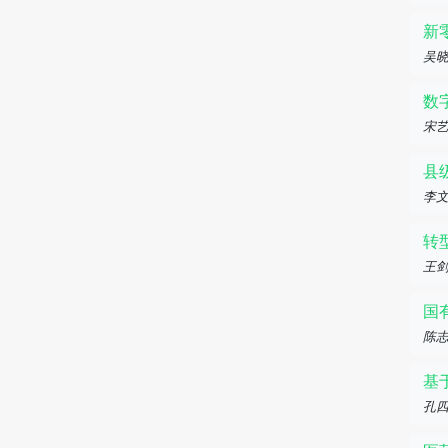
新
吴
数
宋
县
李文
转
王
国
陈
基
孔