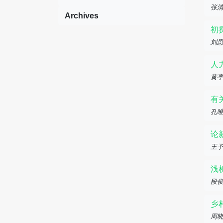
张
Archives
初
刘
人
黄
有
孔
论
王
浅
段
乡
周