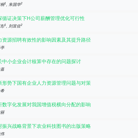
1
2
清桐
, 朱国华
探循证决策下H公司薪酬管理优化可行性
1
2
思彤
, 刘宣佐
力资源招聘有效性的影响因素及其提升路径
亭亭
关中小企业会计核算中存在的问题探讨
唯嘉
新形势下国有企业人力资源管理问题与对策
予希
析数字化发展对我国增值税横向分配的影响
俊丽
村振兴战略背景下农业科技图书的出版策略
晓伟