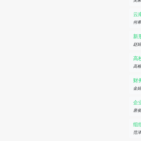
吴家
云
何希
新
赵
高
高
财
金
企
唐
组
范