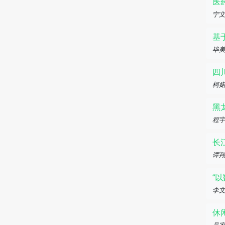
医
宁
基
毕美
四
柯
黑
程
长
谭翔
“
李文
休