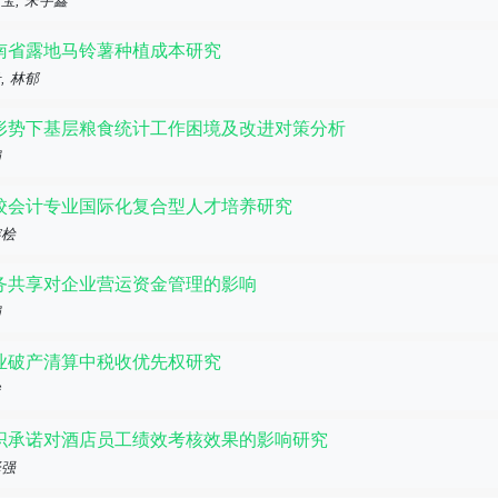
宝, 宋宇鑫
南省露地马铃薯种植成本研究
, 林郁
形势下基层粮食统计工作困境及改进对策分析
娟
校会计专业国际化复合型人才培养研究
榕桧
务共享对企业营运资金管理的影响
娟
业破产清算中税收优先权研究
俊
织承诺对酒店员工绩效考核效果的影响研究
泽强