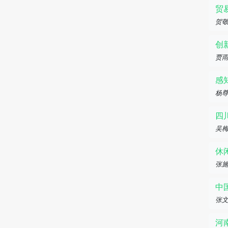
贸
贺敬
创
贾雨
感
杨尊
四
吴
休
张施
中
张
河