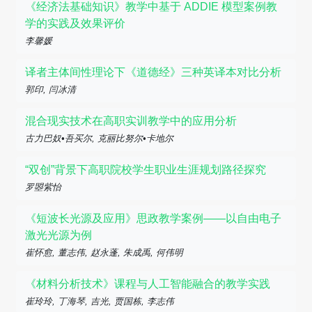
《经济法基础知识》教学中基于 ADDIE 模型案例教
学的实践及效果评价
李馨媛
译者主体间性理论下《道德经》三种英译本对比分析
郭印, 闫冰清
混合现实技术在高职实训教学中的应用分析
古力巴奴•吾买尔, 克丽比努尔•卡地尔
“双创”背景下高职院校学生职业生涯规划路径探究
罗曌紫怡
《短波长光源及应用》思政教学案例——以自由电子
激光光源为例
崔怀愈, 董志伟, 赵永蓬, 朱成禹, 何伟明
《材料分析技术》课程与人工智能融合的教学实践
崔玲玲, 丁海琴, 吉光, 贾国栋, 李志伟