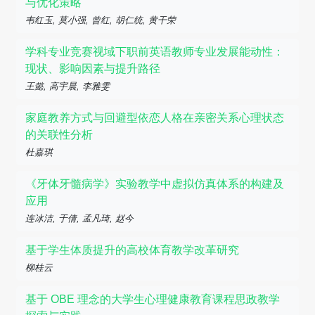
与优化策略
韦红玉, 莫小强, 曾红, 胡仁统, 黄干荣
学科专业竞赛视域下职前英语教师专业发展能动性：
现状、影响因素与提升路径
王懿, 高宇晨, 李雅雯
家庭教养方式与回避型依恋人格在亲密关系心理状态
的关联性分析
杜嘉琪
《牙体牙髓病学》实验教学中虚拟仿真体系的构建及
应用
连冰洁, 于倩, 孟凡琦, 赵今
基于学生体质提升的高校体育教学改革研究
柳桂云
基于 OBE 理念的大学生心理健康教育课程思政教学