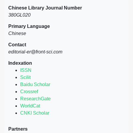
Chinese Library Journal Number
380GL020
Primary Language
Chinese
Contact
editorial-er@front-sci.com
Indexation
ISSN
Scilit
Baidu Scholar
Crossref
ResearchGate
WorldCat
CNKI Scholar
Partners