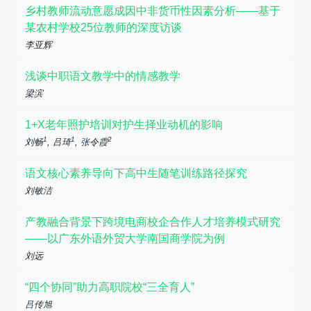
乡村教师流动意愿成因中非货币性因素分析——基于
某农村学校25位教师的深度访谈
李亚辉
浅谈中职语文教学中的情感教学
梁滨
1+X老年照护培训对护生择业动机的影响
1
1
2
刘畅
, 吕琦
, 张令霞
语文核心素养导向下高中生随笔训练路径探究
刘敏洁
产教融合背景下跨境电商校企合作人才培养模式研究
——以广东外语外贸大学南国商学院为例
刘远
“四个协同”助力高职院校“三全育人”
吕传旭