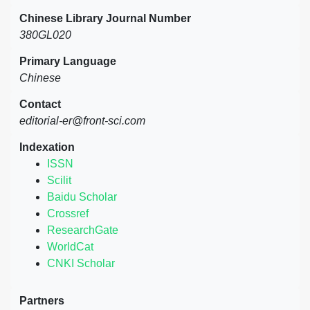
Chinese Library Journal Number
380GL020
Primary Language
Chinese
Contact
editorial-er@front-sci.com
Indexation
ISSN
Scilit
Baidu Scholar
Crossref
ResearchGate
WorldCat
CNKI Scholar
Partners