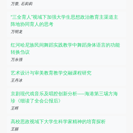
万蕾, 石莉莉
“三全育人”视域下加强大学生思想政治教育主渠道主
阵地协同育人的思考
万明龙
红河哈尼族民间舞蹈实践教学中舞蹈身体语言的功能
转换刍议
万永强
艺术设计与审美教育教学交融课程研究
王丹冰
京剧现代戏音乐及唱腔创新分析-----海港第三埸方海
珍《细读了全会公报后》
王晖
高校思政视域下大学生科学家精神的培育探析
王丽