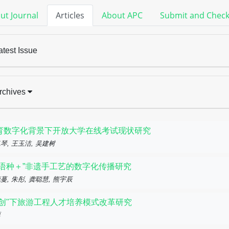
ut Journal
Articles
About APC
Submit and Chec
atest Issue
rchives
育数字化背景下开放大学在线考试现状研究
琴, 王玉洁, 吴建树
多语种＋”非遗手工艺的数字化传播研究
蔓, 朱彤, 龚聪慧, 熊宇辰
双创"下旅游工程人才培养模式改革研究
粟