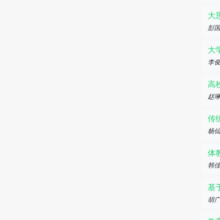
大
彭
大
李
高
赵
传
杨仙
体
韩佳
基
胡