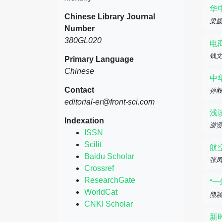
华
Chinese Library Journal
梁媛
Number
380GL020
电
钱
Primary Language
Chinese
中
Contact
孙毅
editorial-er@front-sci.com
浅
Indexation
游贤
ISSN
Scilit
航
Baidu Scholar
张凤
Crossref
ResearchGate
“
WorldCat
熊颖
CNKI Scholar
新