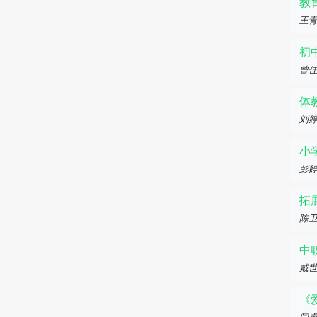
教
王青
初
曾
体
刘
小
彭
拓
陈
中
戴
《