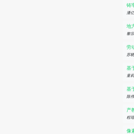
铸
潘
地
黎
劳
苏
基
童
基
陈
产
程
像