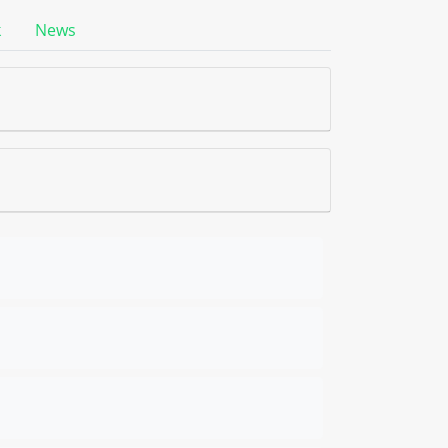
k
News