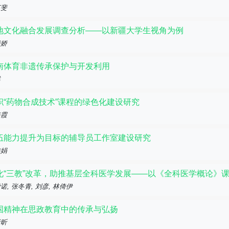
艺斐
地文化融合发展调查分析——以新疆大学生视角为例
娇娇
南体育非遗传承保护与开发利用
群
职“药物合成技术”课程的绿色化建设研究
海霞
伍能力提升为目标的辅导员工作室建设研究
雅娟
化“三教”改革，助推基层全科医学发展——以《全科医学概论》
诺, 张冬青, 刘彦, 林倚伊
国精神在思政教育中的传承与弘扬
恬昕