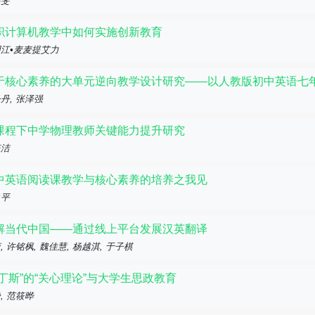
睿斐
职计算机教学中如何实施创新教育
江•麦麦提艾力
于核心素养的大单元逆向教学设计研究——以人教版初中英语七年级
丹, 张泽强
课程下中学物理教师关键能力提升研究
钰洁
中英语阅读课教学与核心素养的培养之我见
之平
解当代中国——通过线上平台发展汉英翻译
, 许铭枫, 魏佳慧, 杨越淇, 于子棋
诺丁斯”的“关心理论”与大学生思政教育
, 范筱晔