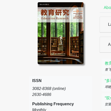
Abo
L
A
教
查飞
ISSN
“
邓晓
3082-8368 (online)
2630-4686
“
Publishing Frequency
贺
Monthly