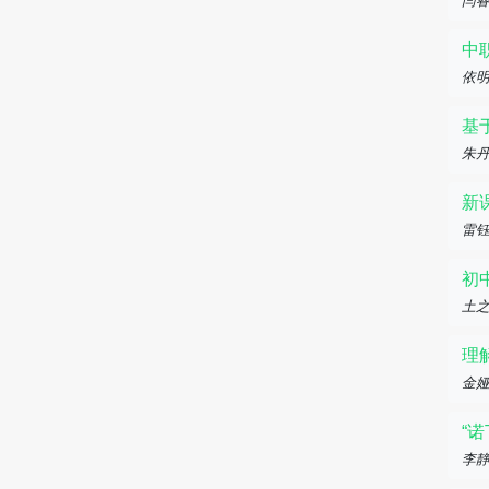
闫
中
依明
基
朱丹
新
雷
初
土
理
金娅
“
李静