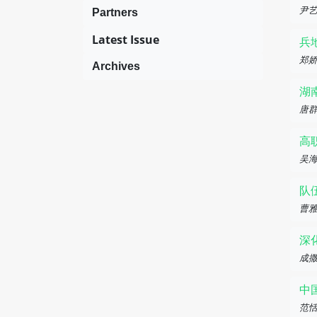
尹
Partners
Latest Issue
兵
郑
Archives
湖
唐
高
吴
队
曹
深
成撒
中
范