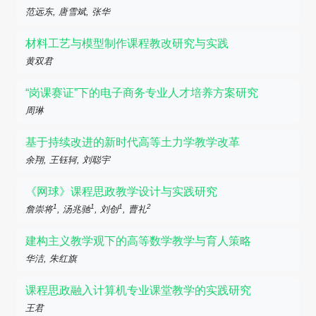
范远东, 唐雪斌, 张华
材料工艺与模型制作课程教改研究与实践
黄双君
“岗课赛证”下的电子商务专业人才培养方案研究
周琳
基于持续改进的新时代高等土力学教学改革
余翔, 王钰轲, 刘聪宇
《网球》课程思政教学设计与实践研究
1
1
1
2
詹崇将
, 汤兆驰
, 刘创
, 曹礼
建构主义教学观下的高等数学教学与育人策略
华洁, 朱红旗
课程思政融入计算机专业课堂教学的实践研究
王君