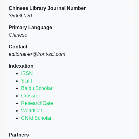
Chinese Library Journal Number
380GL020
Primary Language
Chinese
Contact
editorial-er@front-sci.com
Indexation
ISSN
Scilit
Baidu Scholar
Crossref
ResearchGate
WorldCat
CNKI Scholar
Partners