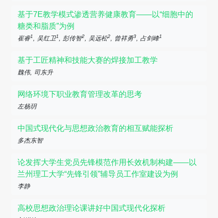
基于7E教学模式渗透营养健康教育——以“细胞中的
糖类和脂质”为例
1
1
2
2
3
1
崔睿
, 吴红卫
, 彭传智
, 吴远松
, 曾祥勇
, 占剑峰
基于工匠精神和技能大赛的焊接加工教学
魏伟, 司东升
网络环境下职业教育管理改革的思考
左杨玥
中国式现代化与思想政治教育的相互赋能探析
多杰东智
论发挥大学生党员先锋模范作用长效机制构建——以
兰州理工大学“先锋引领”辅导员工作室建设为例
李静
高校思想政治理论课讲好中国式现代化探析