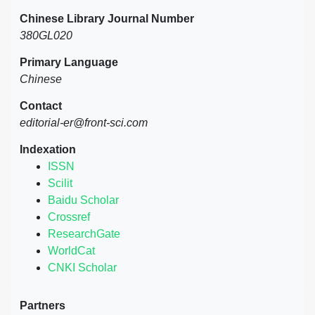
Chinese Library Journal Number
380GL020
Primary Language
Chinese
Contact
editorial-er@front-sci.com
Indexation
ISSN
Scilit
Baidu Scholar
Crossref
ResearchGate
WorldCat
CNKI Scholar
Partners