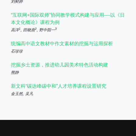
刘鲜婷
“互联网+国际双师”协同教学模式构建与应用----以《日
本文化概论》课程为例
1
2
3
高洋
, 田晓燕
, 野中阳一
统编高中语文教材中作文素材的挖掘与运用探析
石珍珍
挖掘乡土资源，推进幼儿园美术特色活动构建
熊静
新文科“碳达峰碳中和”人才培养课程设置研究
金玉然, 吴凡