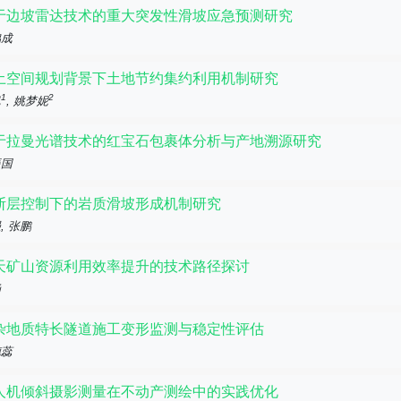
于边坡雷达技术的重大突发性滑坡应急预测研究
鸿成
土空间规划背景下土地节约集约利用机制研究
1
2
凯
, 姚梦妮
于拉曼光谱技术的红宝石包裹体分析与产地溯源研究
振国
断层控制下的岩质滑坡形成机制研究
, 张鹏
天矿山资源利用效率提升的技术路径探讨
涵
杂地质特长隧道施工变形监测与稳定性评估
德蕊
人机倾斜摄影测量在不动产测绘中的实践优化