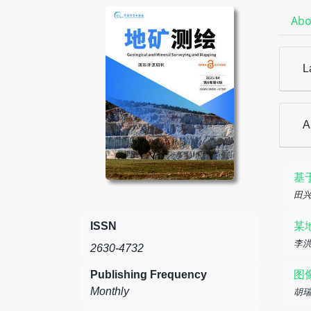
Abo
L
A
基
田
ISSN
某
李洪
2630-4732
Publishing Frequency
图
Monthly
胡瑞