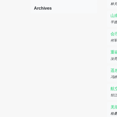
林
Archives
山
平措
会
何
重
汝
遥
冯婷
航
邹
羌
格桑