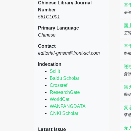
Chinese Library Journal
基
Number
辛
561GL001
国
Primary Language
王
Chinese
Contact
基
editorial-gmsm@front-sci.com
杨
Indexation
逆
Scilit
曾强
Baidu Scholar
Crossref
露
ResearchGate
梅
WorldCat
WANFANGDATA
复
CNKI Scholar
陈
无
Latest Issue