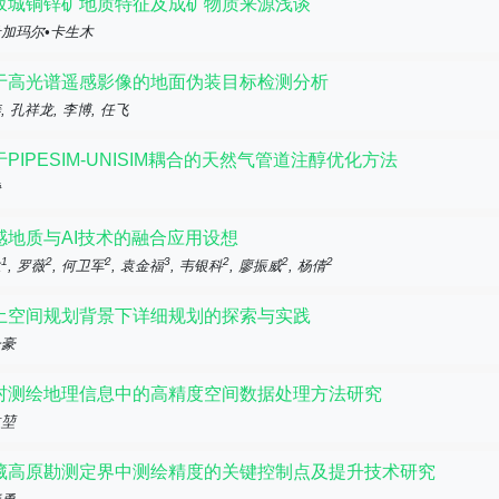
坂城铜锌矿地质特征及成矿物质来源浅谈
加玛尔•卡生木
于高光谱遥感影像的地面伪装目标检测分析
, 孔祥龙, 李博, 任飞
于PIPESIM-UNISIM耦合的天然气管道注醇优化方法
静
感地质与AI技术的融合应用设想
1
2
2
3
2
2
2
生
, 罗薇
, 何卫军
, 袁金福
, 韦银科
, 廖振威
, 杨倩
土空间规划背景下详细规划的探索与实践
一豪
村测绘地理信息中的高精度空间数据处理方法研究
益堃
藏高原勘测定界中测绘精度的关键控制点及提升技术研究