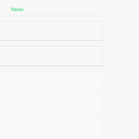
k
News