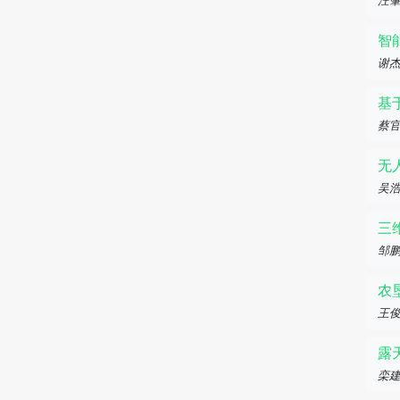
汪
智
谢杰
基
蔡
无
吴
三
邹
农
王俊
露
栾建