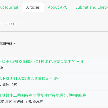
ut Journal
Articles
About APC
Submit and Chec
atest Issue
rchives
于源驱动的DSS和508XT技术在地震采集中的应用
兴武
地下煤矿110701通风巷道稳定性评价
, 费浩, 余斌
像域最小二乘偏移在非重复性时移地震处理中的应用
卿, 高凯, 章炎艳, 于璐, 张丽娟