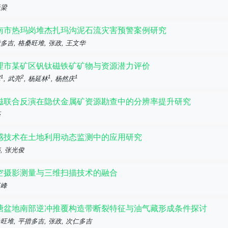
天梁
南市热玛岗堆杰扎玛沟泥石流灾害预警案例研究
多吉, 格桑旺堆, 张政, 王文华
理市某矿区钒钛磁铁矿矿物与资源潜力评价
1
2
1
1
军
, 武亮
, 杨延林
, 杨然庆
磁联合反演在隐伏金属矿资源勘查中的分辨率提升研究
亮
感技术在土地利用动态监测中的应用研究
, 张光俊
空摄影测量与三维扫描技术的融合
江峰
塘盆地南部逆冲推覆构造带断裂特征与油气藏形成条件探讨
旺堆, 平措多吉, 张政, 次仁多吉