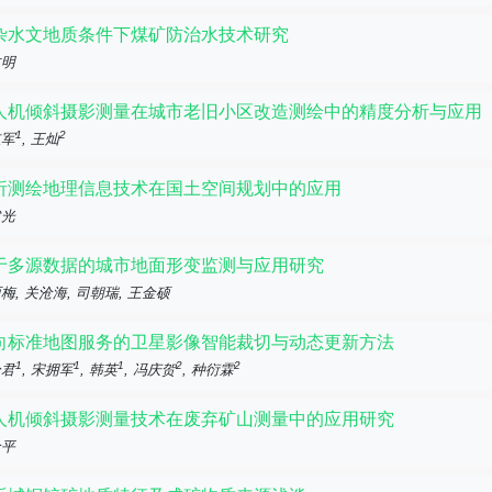
杂水文地质条件下煤矿防治水技术研究
文明
人机倾斜摄影测量在城市老旧小区改造测绘中的精度分析与应用
1
2
红军
, 王灿
析测绘地理信息技术在国土空间规划中的应用
建光
于多源数据的城市地面形变监测与应用研究
梅, 关沧海, 司朝瑞, 王金硕
向标准地图服务的卫星影像智能裁切与动态更新方法
1
1
1
2
2
吟君
, 宋拥军
, 韩英
, 冯庆贺
, 种衍霖
人机倾斜摄影测量技术在废弃矿山测量中的应用研究
金平