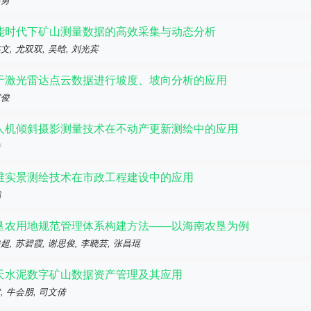
肇勇
能时代下矿山测量数据的高效采集与动态分析
文, 尤双双, 吴晗, 刘光宾
于激光雷达点云数据进行坡度、坡向分析的应用
官俊
人机倾斜摄影测量技术在不动产更新测绘中的应用
浩
维实景测绘技术在市政工程建设中的应用
鹏
垦农用地规范管理体系构建方法——以海南农垦为例
超, 苏碧霞, 谢思俊, 李晓芸, 张昌琨
天水泥数字矿山数据资产管理及其应用
, 牛会朋, 司文倩