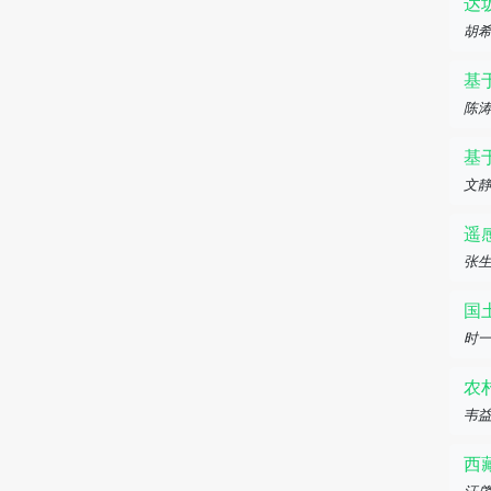
达
胡希
基
陈涛
基
文
遥
张
国
时
农
韦
西