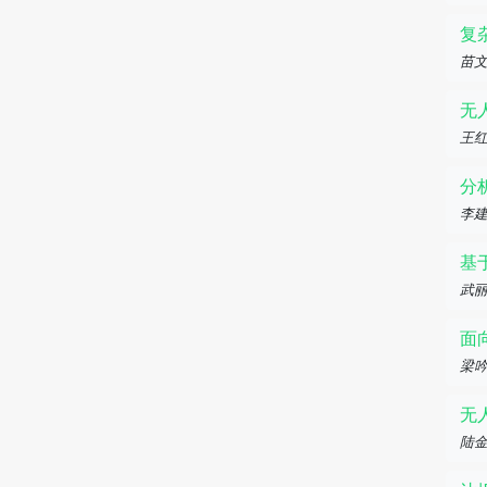
复
苗
无
王
分
李
基
武丽
面
梁
无
陆