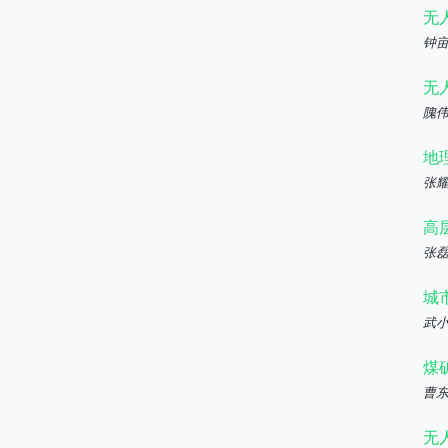
无
钟
无
隗
地
张
高
张
城
武
煤
曹
无