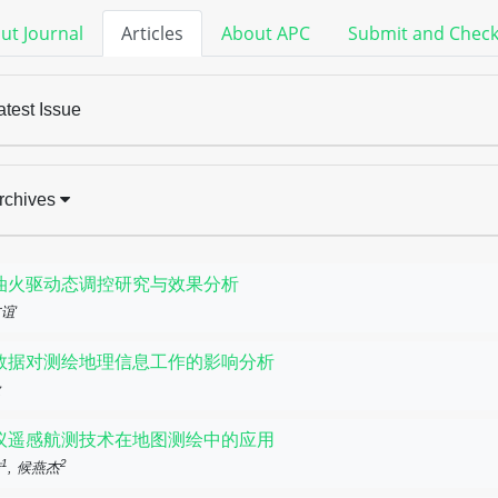
ut Journal
Articles
About APC
Submit and Chec
atest Issue
rchives
油火驱动态调控研究与效果分析
友谊
数据对测绘地理信息工作的影响分析
欣
议遥感航测技术在地图测绘中的应用
1
2
洁
, 候燕杰