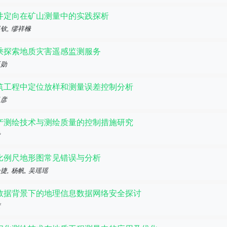
井定向在矿山测量中的实践探析
钦, 缪祥橼
乘探索地质灾害遥感监测服务
亚勋
筑工程中定位放样和测量误差控制分析
昌彦
产测绘技术与测绘质量的控制措施研究
微
比例尺地形图常见错误与分析
捷, 杨帆, 吴瑶瑶
数据背景下的地理信息数据网络安全探讨
慧