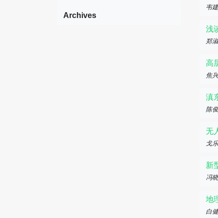
韦
Archives
浅
郑淑
高
焦
滇
陈
无
戈
新
冯
地
白