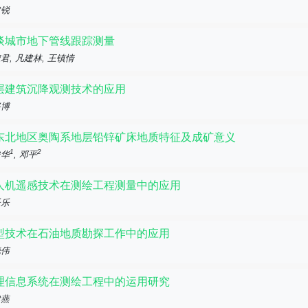
建锐
谈城市地下管线跟踪测量
君, 凡建林, 王镇情
层建筑沉降观测技术的应用
兴博
东北地区奥陶系地层铅锌矿床地质特征及成矿意义
1
2
俊华
, 邓平
人机遥感技术在测绘工程测量中的应用
乐乐
型技术在石油地质勘探工作中的应用
晓伟
理信息系统在测绘工程中的运用研究
健燕