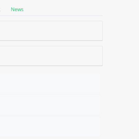
k
News