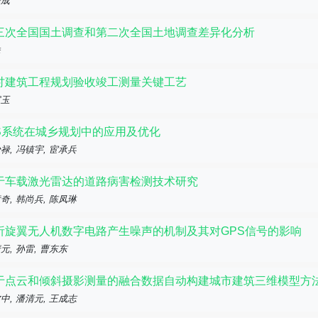
拴成
三次全国国土调查和第二次全国土地调查差异化分析
姝
讨建筑工程规划验收竣工测量关键工艺
宝玉
IS系统在城乡规划中的应用及优化
禄, 冯镇宇, 宦承兵
于车载激光雷达的道路病害检测技术研究
奇, 韩尚兵, 陈凤琳
析旋翼无人机数字电路产生噪声的机制及其对GPS信号的影响
元, 孙雷, 曹东东
于点云和倾斜摄影测量的融合数据自动构建城市建筑三维模型方
中, 潘清元, 王成志