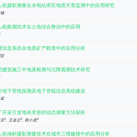
人机摄影测量在水电站库区地质灾害监测中的应用研究
亩锋
人机航测技术在土地综合整治中的应用
伟
理信息系统在地质矿产勘查中的应用分析
耀臣
层建筑施工中地基检测与沉降观测技术研究
磊
市地下管线探测及地下管线信息系统建设
小军
矿开采引发地表变形的动态测量方法探析
1
2
3
东京
, 王金正
, 程小龙
人机倾斜摄影测量技术在城市三维建模中的应用分析