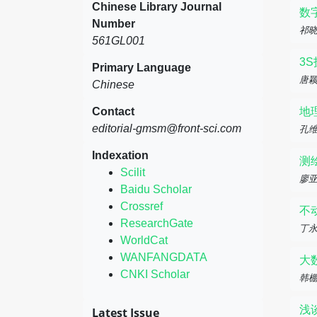
Chinese Library Journal
数
Number
祁
561GL001
3
Primary Language
唐颖
Chinese
Contact
地
editorial-gmsm@front-sci.com
孔维
Indexation
测
Scilit
廖亚
Baidu Scholar
Crossref
不
ResearchGate
丁
WorldCat
WANFANGDATA
大
CNKI Scholar
韩
浅
Latest Issue