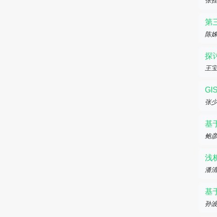
张
第
陈
探
王
G
张少
基
鲍彦
浅
潘清
基
孙波