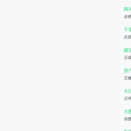
两
吉昱
千
吕
建
王
房
王
大
汪升
大
张