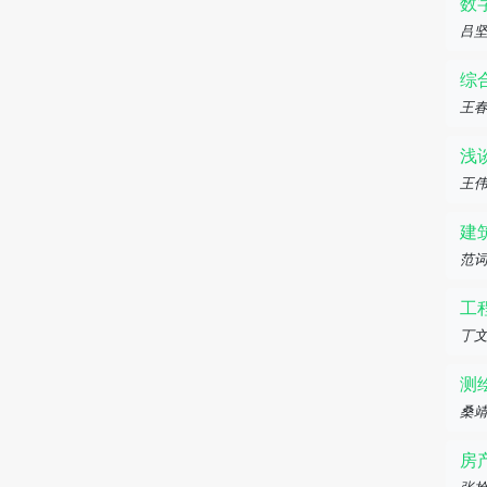
数
吕
综
王春
浅
王
建
范
工
丁文
测
桑
房