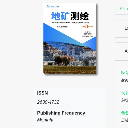
Abo
L
A
稠
魏
ISSN
大
刘
2630-4732
Publishing Frequency
刍
Monthly
王