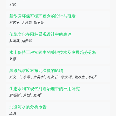
赵帅
新型碳环保可循环餐盒的设计与研发
路艺文, 方添添, 谢文欣
传统文化在园林景观设计中的表达
陈寅枫, 赵仲武
水土保持工程实践中的关键技术及发展趋势分析
张慧
黑碳气溶胶对东北温度的影响
1
2
1
1
1
3
2
戴文一
, 李琳
, 黄英华
, 马永忠
, 华成勋
, 鞠春生
, 杨行
生态水利在现代河道治理中的应用研究
1
1
2
罗澒榆
, 卢恒
, 陈展
北凌河水质分析报告
王惠