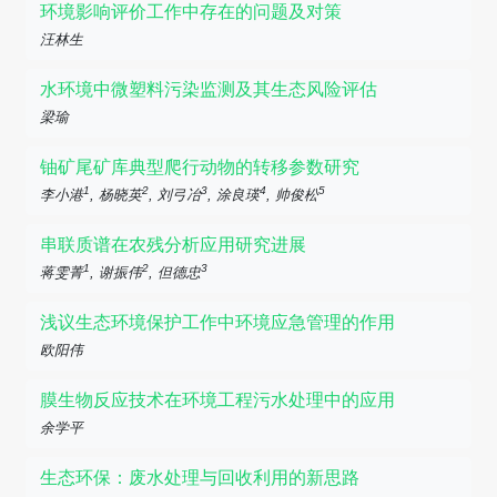
环境影响评价工作中存在的问题及对策
汪林生
水环境中微塑料污染监测及其生态风险评估
梁瑜
铀矿尾矿库典型爬行动物的转移参数研究
1
2
3
4
5
李小港
, 杨晓英
, 刘弓冶
, 涂良瑛
, 帅俊松
串联质谱在农残分析应用研究进展
1
2
3
蒋雯菁
, 谢振伟
, 但德忠
浅议生态环境保护工作中环境应急管理的作用
欧阳伟
膜生物反应技术在环境工程污水处理中的应用
余学平
生态环保：废水处理与回收利用的新思路