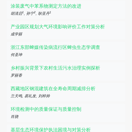
涂装废气中苯系物测定方法的改进
1
2
1
胡清启
, 孙宁
, 耿亚丹
产业园区规划大气环境影响评价工作对策分析
成学丽
浙江东部蜱媒传染病流行区蜱虫生态学调查
何圣珅
乡村振兴背景下农村生活污水治理实例探析
罗丽香
西藏地区钢混建筑在全寿命周期减排分析
兰天鸣, 易礼发, 刘梓帅
环境检测中的质量保证与质量控制
肖骁
基层生态环境保护执法困境与对策分析