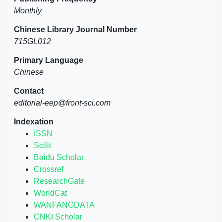
Monthly
Chinese Library Journal Number
715GL012
Primary Language
Chinese
Contact
editorial-eep@front-sci.com
Indexation
ISSN
Scilit
Baidu Scholar
Crossref
ResearchGate
WorldCat
WANFANGDATA
CNKI Scholar