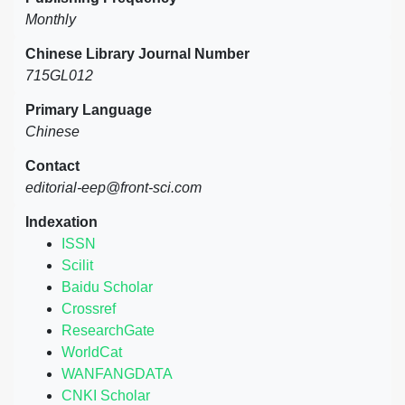
Monthly
Chinese Library Journal Number
715GL012
Primary Language
Chinese
Contact
editorial-eep@front-sci.com
Indexation
ISSN
Scilit
Baidu Scholar
Crossref
ResearchGate
WorldCat
WANFANGDATA
CNKI Scholar