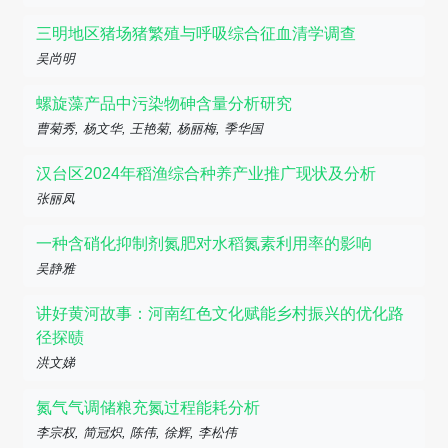
三明地区猪场猪繁殖与呼吸综合征血清学调查
吴尚明
螺旋藻产品中污染物砷含量分析研究
曹菊秀, 杨文华, 王艳菊, 杨丽梅, 季华国
汉台区2024年稻渔综合种养产业推广现状及分析
张丽凤
一种含硝化抑制剂氮肥对水稻氮素利用率的影响
吴静雅
讲好黄河故事：河南红色文化赋能乡村振兴的优化路
径探赜
洪文娣
氮气气调储粮充氮过程能耗分析
李宗权, 简冠炽, 陈伟, 徐辉, 李松伟