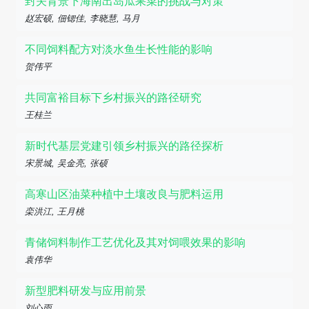
封关背景下海南出岛瓜果菜的挑战与对策
赵宏硕, 佃锶佳, 李晓慧, 马月
不同饲料配方对淡水鱼生长性能的影响
贺伟平
共同富裕目标下乡村振兴的路径研究
王桂兰
新时代基层党建引领乡村振兴的路径探析
宋景城, 吴金亮, 张硕
高寒山区油菜种植中土壤改良与肥料运用
栾洪江, 王月桃
青储饲料制作工艺优化及其对饲喂效果的影响
袁伟华
新型肥料研发与应用前景
刘心雨