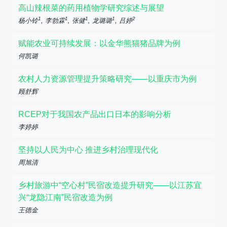
高山辣根菜的药用植物学研究综述与展望
1
1
1
1
2
杨小铃
, 李勃霖
, 张健
, 龙璐璐
, 吕婷
赋能农业可持续发展：以金华熊猫猪品牌为例
何凯璐
农村人力资源管理提升策略研究——以重庆市为例
顾舒辉
RCEP对于我国农产品出口日本的影响分析
李婷婷
坚持以人民为中心 推进乡村治理现代化
周旭清
乡村旅游中“空心村”民宿改造提升研究——以江苏宜
兴“龙隐江南”民宿改造为例
王德金