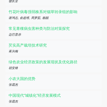
饶长全
竹花叶病毒强弱株系对烟草转录组的影响
谢鸿志, 俞超维, 周梦茹, 杨靓
常见青稞病虫害种类与防治对策探究
边巴普赤
芡实高产栽培技术研究
蒋兴梅
绿色农业经济政策的发展现状及优化路径
胡安锋
小农大国的优势
张霜杰
中国现代“城镇化”经济发展模式
张霜杰