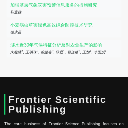
加强基层气象灾害预警信息服务的措施研究
靳宝柱
小麦病虫草害绿色高效综合防控技术研究
徐永昌
涟水近30年气候特征分析及对农业生产的影响
1
2
3
1
1
1
1
朱晓晓
, 王明珠
, 徐建春
, 陈磊
, 葛佳艳
, 王怡
, 李国成
Frontier Scientific
Publishing
The core business of Frontier Science Publishing focuses on