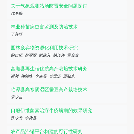
关于气象观测站场防雷安全问题探讨
代冬梅
林业种苗病虫害监测及防治技术
丁善旺
园林废弃物资源化利用技术研究
徐自恒, 赵珊珊, 武艳芳, 胡传伟, 雷金友
富顺县再生稻优质高产栽培技术研究
谢昶, 梅岫峰, 李燕容, 曾世清, 廖晓东
临潭县高寒阴湿区蚕豆高产栽培技术
宋永吉
口服伊维菌素治疗牛疥螨病的效果研究
张永龙, 李梅香
农产品滞销平台构建的可行性研究