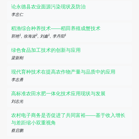
论永德县农业面源污染现状及防治
李忠仁
稻渔综合种养技术——稻田养殖成蟹技术
1
2
1
1
郭艳
, 徐海波
, 刘鑫
, 李丹阳
绿色食品加工技术的创新与应用
梁新刚
现代育种技术在提高农作物产量与品质中的应用
李志勇
高标准农田水肥一体化技术应用现状与发展
刘志光
农村电子商务是否促进了共同富裕——基于收入增长
与差距缩小双重视角
蔡启鹏