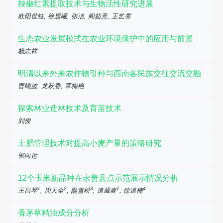
辣椒红素提取技术与生物活性研究进展
欧阳世钰, 徐晨曦, 张洁, 阎茹意, 王艺霏
生态农业发展模式在农业环境保护中的应用与前景
杨志祥
明清以来外来农作物引种与西南各民族交往交流交融
曹端波, 龙秋香, 覃梅艳
探索林业造林技术及育苗技术
刘俊
土肥管理技术对提高小麦产量的策略研究
郭向运
12个玉米新品种在永善县点示范展示情况分析
1
2
3
1
4
王昌琴
, 周天全
, 颜雪松
, 道藏睿
, 徐道楠
香茅草精油成分分析