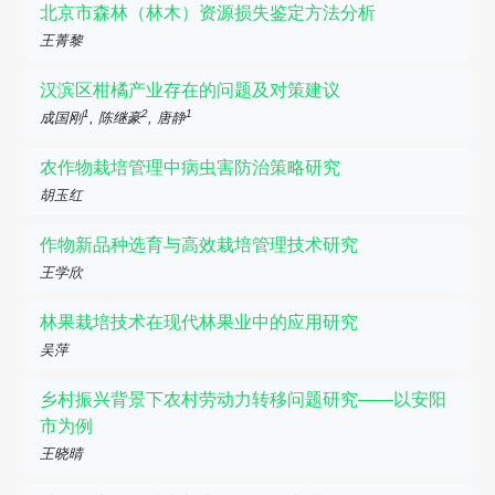
北京市森林（林木）资源损失鉴定方法分析
王菁黎
汉滨区柑橘产业存在的问题及对策建议
1
2
1
成国刚
, 陈继豪
, 唐静
农作物栽培管理中病虫害防治策略研究
胡玉红
作物新品种选育与高效栽培管理技术研究
王学欣
林果栽培技术在现代林果业中的应用研究
吴萍
乡村振兴背景下农村劳动力转移问题研究——以安阳
市为例
王晓晴