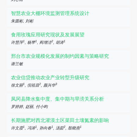
智慧农业大棚环境监测管理系统设计
朱圆彬, 刘彬
食用玫瑰应用研究现状及发展展望
1
1
2
1
许慧萍
, 杨苹
, 阎增洁
, 胡涛
邢台市农业规模化发展的制约因素与策略研究
谢兰敏
农业信贷推动农业产业转型升级研究
1
2
3
徐文丽
, 倪祖昌
, 颜兴华
凤冈县降水集中度、集中期与旱涝关系分析
罗婷婷, 赵丽, 付小昀
长期施肥对西北灌漠土区菜田土壤氮素的影响
1
1
1
2
1
许文霞
, 冯涛
, 孙向春
, 汤茹
, 殷晓燕