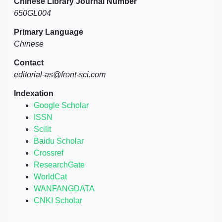
Chinese Library Journal Number
650GL004
Primary Language
Chinese
Contact
editorial-as@front-sci.com
Indexation
Google Scholar
ISSN
Scilit
Baidu Scholar
Crossref
ResearchGate
WorldCat
WANFANGDATA
CNKI Scholar