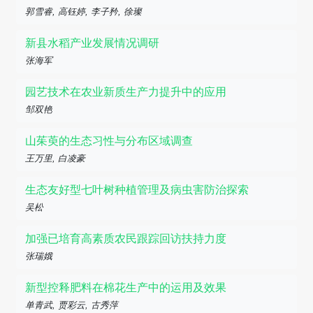
郭雪睿, 高钰婷, 李子矜, 徐璨
新县水稻产业发展情况调研
张海军
园艺技术在农业新质生产力提升中的应用
邹双艳
山茱萸的生态习性与分布区域调查
王万里, 白凌豪
生态友好型七叶树种植管理及病虫害防治探索
吴松
加强已培育高素质农民跟踪回访扶持力度
张瑞娥
新型控释肥料在棉花生产中的运用及效果
单青武, 贾彩云, 古秀萍