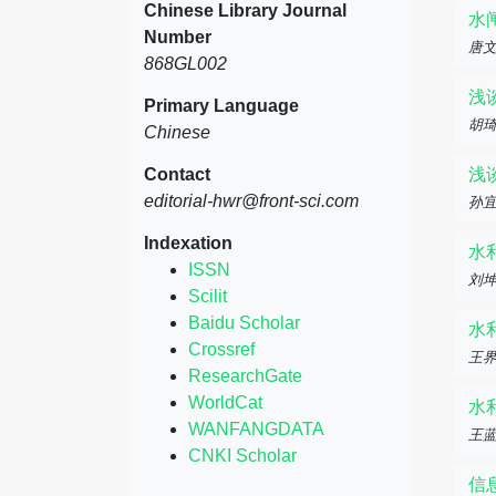
Chinese Library Journal
水
Number
唐
868GL002
浅
Primary Language
胡
Chinese
Contact
浅
editorial-hwr@front-sci.com
孙
Indexation
水
ISSN
刘坤
Scilit
Baidu Scholar
水
Crossref
王
ResearchGate
WorldCat
水
WANFANGDATA
王
CNKI Scholar
信