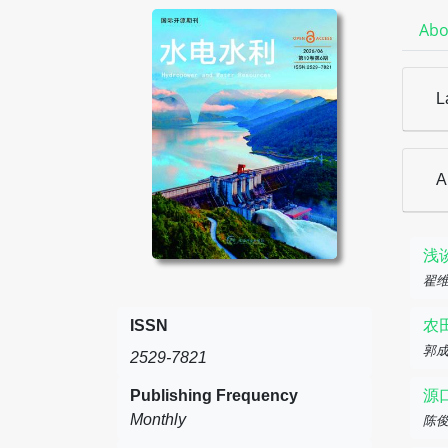
Abo
L
A
浅
翟
ISSN
农
郭
2529-7821
Publishing Frequency
源
Monthly
陈