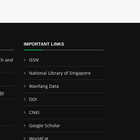
IMPORTANT LINKS
ch and
ISSN
National Library of Singapore
Wanfang Data
gy
DOI
CNKI
Google Scholar
WorldCat