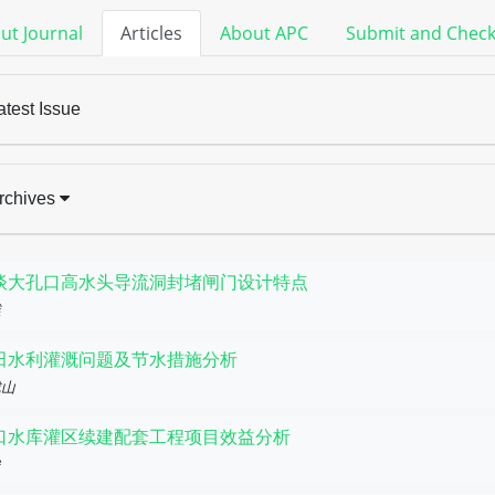
ut Journal
Articles
About APC
Submit and Chec
atest Issue
rchives
谈大孔口高水头导流洞封堵闸门设计特点
维
田水利灌溉问题及节水措施分析
成山
口水库灌区续建配套工程项目效益分析
俊