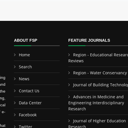
ABOUT FSP
FEATURE JOURNALS
Home
Region - Educational Resear
Reviews
Search
Region - Water Conservancy
ing
News
and
Journal of Building Technolo
Contact Us
the
Advances in Medicine and
ng,
Data Center
Engineering Interdisciplinary
cal
Research
f e-
Facebook
Journal of Higher Education
hat
Twitter
Research