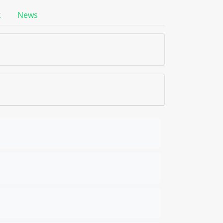
k
News