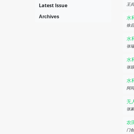
Latest Issue
王
Archives
水
徐
水
张
水
张
水
阿同
无
张家
农
门创