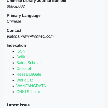
Chinese Library Journal Number
868GL002
Primary Language
Chinese
Contact
editorial-hwr@front-sci.com
Indexation
ISSN
Scilit
Baidu Scholar
Crossref
ResearchGate
WorldCat
WANFANGDATA
CNKI Scholar
Latest Issue