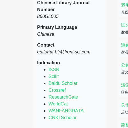
Chinese Library Journal
老
Number
马
860GL005
试
Primary Language
魏
Chinese
Contact
道
editorial-btr@front-sci.com
赵
Indexation
公
ISSN
唐
Scilit
Baidu Scholar
浅
Crossref
陈
ResearchGate
WorldCat
关
WANFANGDATA
庞
CNKI Scholar
简