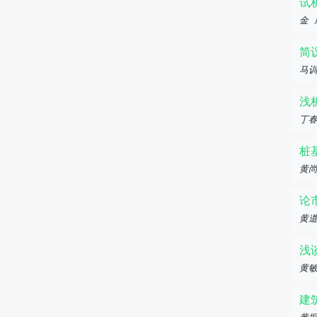
试
金
简
马
浅
丁
桩
黄
论
黄
浅
黄
建