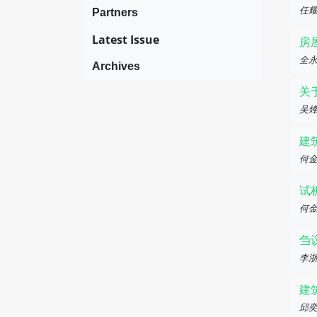
任
Partners
Latest Issue
房
全
Archives
关
吴
建
何
试
何
刍
李
建
邱