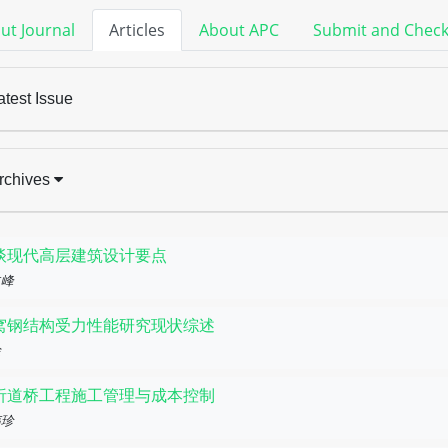
ut Journal
Articles
About APC
Submit and Chec
atest Issue
rchives
谈现代高层建筑设计要点
占峰
窝钢结构受力性能研究现状综述
淦
析道桥工程施工管理与成本控制
伟珍