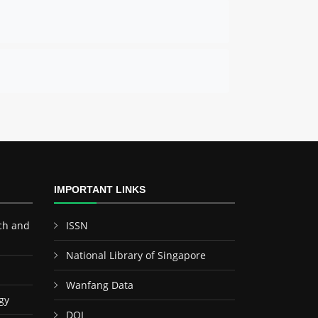
IMPORTANT LINKS
ch and
ISSN
National Library of Singapore
Wanfang Data
gy
DOI