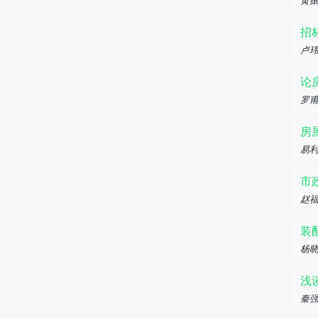
黄
招
卢
论
罗
房
易
市
赵
装
杨晓
浅
秦强