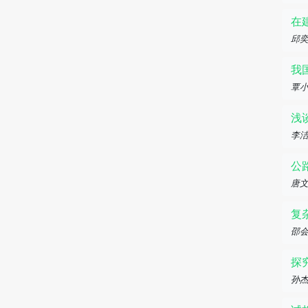
在
邱
我
覃
浅
李
公
唐
复
邵
探
孙