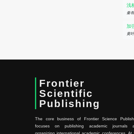
浅
秦有
加
黄叶
Frontier
Scientific
Publishing
The core business of Frontier Science Publish
focuses on publishing academic journals 
organizing international academic conferences. At 