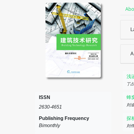
Abo
L
A
浅
丁
ISSN
蜂
刘
2630-4651
Publishing Frequency
探
Bimonthly
刘