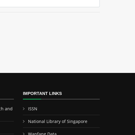
IMPORTANT LINKS
ch and
ISSN
National Library of Singapore
Wanfang Data