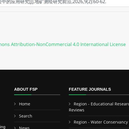
ons Attribution-NonCommercial 4.0 International License
ABOUT FSP
FEATURE JOURNALS
Home
Region - Educational Resear
Reviews
Search
Region - Water Conservancy
ing
News