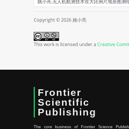
Copyright © 2026 姚小亮
This work is licensed under a
Creative Comm
Frontier
Scientific
Publishing
The core business of Frontier Science Publish