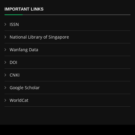
IMPORTANT LINKS
ISSN
National Library of Singapore
Wanfang Data
DOI
CNKI
Google Scholar
WorldCat