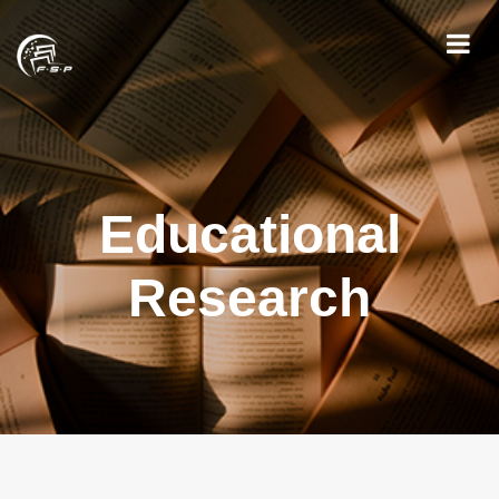
Educational
Research