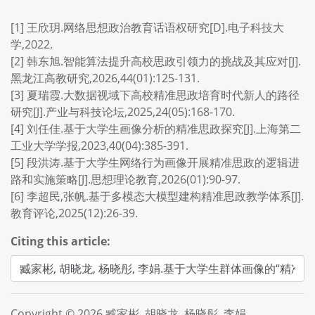
[1] 王欣玥.网络思想政治教育话语权研究[D].电子科技大
学,2022.
[2] 韩东旭.智能算法提升高校思政引领力的挑战及其应对[J].
黑龙江高教研究,2026,44(01):125-131.
[3] 夏瑞霞.大数据视域下高校精准思政培育时代新人的路径
研究[J].产业与科技论坛,2025,24(05):168-170.
[4] 刘任佳.基于大学生画像分析的精准思政探究[J].上海第二
工业大学学报,2023,40(04):385-391.
[5] 段洪涛.基于大学生网络行为画像开展精准思政的逻辑进
路和实施策略[J].思想理论教育,2026(01):90-97.
[6] 李超民,张帆.基于多模态大模型建构精准思政教学体系[J].
教育评论,2025(12):26-39.
Citing this article:
Copyright © 2026 臧家彬, 胡晓龙, 杨晓彤, 李娟