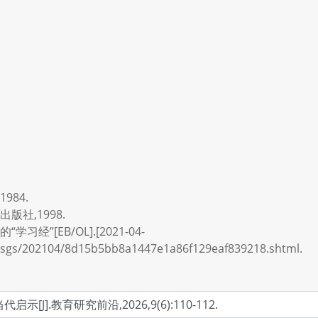
984.
版社,1998.
”[EB/OL].[2021-04-
kjj/dsgs/202104/8d15b5bb8a1447e1a86f129eaf839218.shtml.