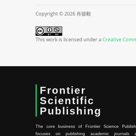
Copyright © 2026 肖骏毅
This work is licensed under a
Creative Comm
Frontier
Scientific
Publishing
The core business of Frontier Science Publish
focuses on publishing academic journals 