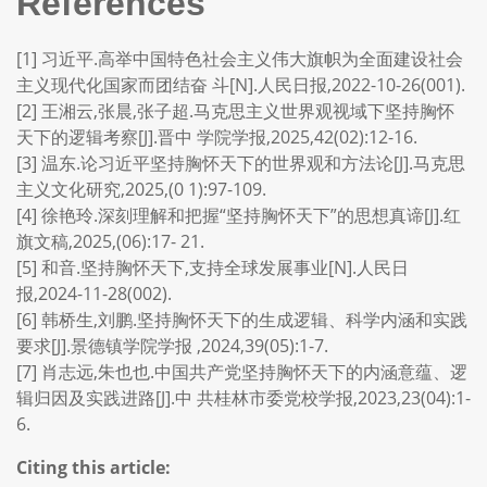
References
[1] 习近平.高举中国特色社会主义伟大旗帜为全面建设社会
主义现代化国家而团结奋 斗[N].人民日报,2022-10-26(001).
[2] 王湘云,张晨,张子超.马克思主义世界观视域下坚持胸怀
天下的逻辑考察[J].晋中 学院学报,2025,42(02):12-16.
[3] 温东.论习近平坚持胸怀天下的世界观和方法论[J].马克思
主义文化研究,2025,(0 1):97-109.
[4] 徐艳玲.深刻理解和把握“坚持胸怀天下”的思想真谛[J].红
旗文稿,2025,(06):17- 21.
[5] 和音.坚持胸怀天下,支持全球发展事业[N].人民日
报,2024-11-28(002).
[6] 韩桥生,刘鹏.坚持胸怀天下的生成逻辑、科学内涵和实践
要求[J].景德镇学院学报 ,2024,39(05):1-7.
[7] 肖志远,朱也也.中国共产党坚持胸怀天下的内涵意蕴、逻
辑归因及实践进路[J].中 共桂林市委党校学报,2023,23(04):1-
6.
Citing this article: