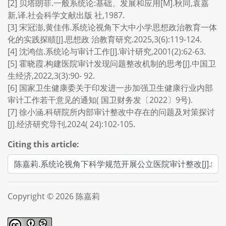
[2] 贝塔朗菲.一般系统论:基础、发展和应用[M].秋同,袁嘉
新,译.社会科学文献出版 社,1987.
[3] 宋冠澎,黄佳伟.系统论视角下大中小学思想政治教育一体
化的实践探赜[J].思想政 治教育研究.2025,3(6):119-124.
[4] 沈鸿信.系统论与审计工作[J].审计研究,2001(2):62-63.
[5] 霍晓霞.构建医院审计发现问题整改机制的思考[J].中国卫
生经济,2022,3(3):90- 92.
[6] 国家卫生健康委关于印发进一步加强卫生健康行业内部
审计工作若干意见的通知( 国卫财务发〔2022〕9号).
[7] 徐小涵.科研院所内部审计整改中存在的问题及对策探讨
[J].经济研究导刊,2024( 24):102-105.
Citing this article:
Copyright © 2026 陈嘉莉