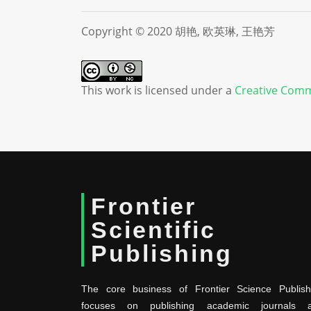
Copyright © 2020 胡艳, 欧英琳, 王艳芳
This work is licensed under a
Creative Comm
Frontier
Scientific
Publishing
The core business of Frontier Science Publish
focuses on publishing academic journals 