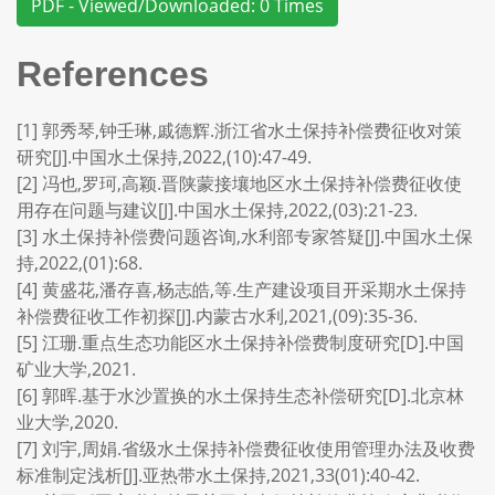
PDF - Viewed/Downloaded: 0 Times
References
[1] 郭秀琴,钟壬琳,戚德辉.浙江省水土保持补偿费征收对策
研究[J].中国水土保持,2022,(10):47-49.
[2] 冯也,罗珂,高颖.晋陕蒙接壤地区水土保持补偿费征收使
用存在问题与建议[J].中国水土保持,2022,(03):21-23.
[3] 水土保持补偿费问题咨询,水利部专家答疑[J].中国水土保
持,2022,(01):68.
[4] 黄盛花,潘存喜,杨志皓,等.生产建设项目开采期水土保持
补偿费征收工作初探[J].内蒙古水利,2021,(09):35-36.
[5] 江珊.重点生态功能区水土保持补偿费制度研究[D].中国
矿业大学,2021.
[6] 郭晖.基于水沙置换的水土保持生态补偿研究[D].北京林
业大学,2020.
[7] 刘宇,周娟.省级水土保持补偿费征收使用管理办法及收费
标准制定浅析[J].亚热带水土保持,2021,33(01):40-42.