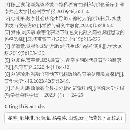
[1] 陈堂发.论新媒体环境下隐私收缩性保护与价值差序[J].湖
南师范大学社会科学学报,2019,48(3): 1-8.
[2] 徐礼平.数字社会研究生导师立德树人的内涵拓展､实践
困境与突破方略[J].学位与研究生教育,2023(10):48-53.
[3] 潘伟,刘天森.数字化驱动下红色文化融入高校课程思政的
路径选择[J].现代商贸工业,2023,44(19):219-222
[4] 吴满意,景星维.精准思政:内涵生成与结构演化[J].学术论
坛,2019(5):133-139.
[5] 刘复兴,曹宇新.算法教育学:数字文明时代教育学的新形
态[J].教育研究,2023,44(11):4-13.
[6] 刘晓玲.数智融合驱动下思想政治教育的创新发展探析[J].
西华大学学报,2023,42(5):12-19.
[7] 冯刚.思想政治教育数据分析的逻辑理路[J].河海大学学报
(哲学社会科学版)，2023（1）：24-29.
Citing this article: