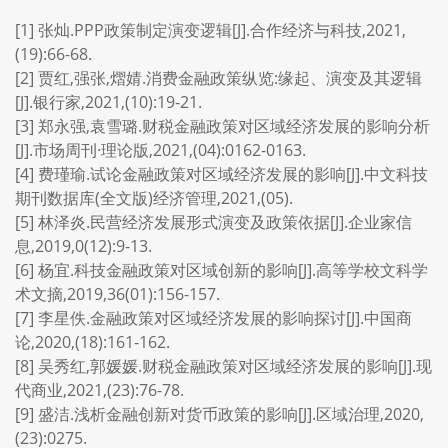
[1] 张灿.PPP政策制定演变逻辑[J].合作经济与科技,2021,
(19):66-68.
[2] 贾红,强张,熠婧.消费金融政策纵览:缘起、演变及其逻辑
[J].银行家,2021,(10):19-21.
[3] 郑永强,袁雪璐.财税金融政策对区域经济发展的影响分析
[J].市场周刊·理论版,2021,(04):0162-0163.
[4] 费瑾瑜.试论金融政策对区域经济发展的影响[J].中文科技
期刊数据库(全文版)经济管理,2021,(05).
[5] 林泽炎.民营经济发展形式演变及政策依据[J].企业家信
息,2019,0(12):9-13.
[6] 杨宜.科技金融政策对区域创新的影响[J].高等学校文科学
术文摘,2019,36(01):156-157.
[7] 李星佚.金融政策对区域经济发展的影响探讨[J].中国商
论,2020,(18):161-162.
[8] 吴秀红,郭媛媛.财税金融政策对区域经济发展的影响[J].现
代商业,2021,(23):76-78.
[9] 盛洁.浅析金融创新对货币政策的影响[J].区域治理,2020,
(23):0275.