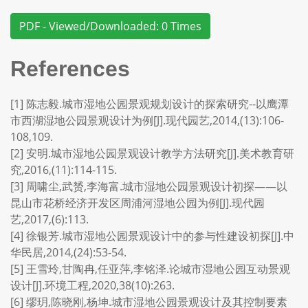
PDF - Viewed/Downloaded: 0 Times
References
[1] 陈志毅.城市湿地公园景观规划设计的探索研究--以鹰潭
市西湖湿地公园景观设计为例[J].现代园艺,2014,(13):106-
108,109.
[2] 安明.城市湿地公园景观设计教学方法研究[J].美术教育研
究,2016,(11):114-115.
[3] 周啸尘,武赟,李海富.城市湿地公园景观设计初探——以
昆山市花桥经济开发区周浦河湿地公园为例[J].现代园
艺,2017,(6):113.
[4] 徐银芳.城市湿地公园景观设计中的参与性建设初探[J].中
华民居,2014,(24):53-54.
[5] 王雪玲,甘陶冉,任亚萍,李铭泽.论城市湿地公园互动景观
设计[J].环境工程,2020,38(10):263.
[6] 缪玥,陈晓刚,杨坤.城市湿地公园景观设计及其控制要素