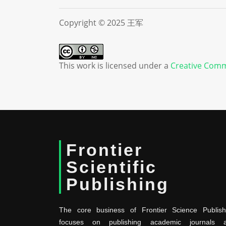
Copyright © 2025 王军
This work is licensed under a
Creative Comm
Frontier
Scientific
Publishing
The core business of Frontier Science Publish
focuses on publishing academic journals 