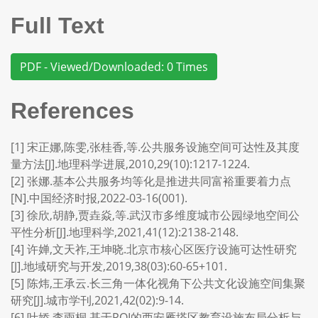
Full Text
PDF - Viewed/Downloaded: 0 Times
References
[1] 宋正娜,陈雯,张桂香,等.公共服务设施空间可达性及其度
量方法[J].地理科学进展,2010,29(10):1217-1224.
[2] 张娜.基本公共服务均等化是推进共同富裕重要着力点
[N].中国经济时报,2022-03-16(001).
[3] 徐欣,胡静,贾垚焱,等.武汉市多维度城市公园绿地空间公
平性分析[J].地理科学,2021,41(12):2138-2148.
[4] 许婵,文天祚,王坤晓.北京市核心区医疗设施可达性研究
[J].地域研究与开发,2019,38(03):60-65+101.
[5] 陈炜,王承云.长三角一体化视角下公共文化设施空间集聚
研究[J].城市学刊,2021,42(02):9-14.
[6] 叶娇,李雨桐.基于POI的西安雁塔区教育设施布局分析与