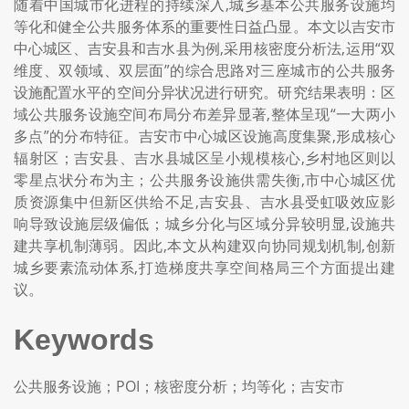
随着中国城市化进程的持续深入,城乡基本公共服务设施均
等化和健全公共服务体系的重要性日益凸显。本文以吉安市
中心城区、吉安县和吉水县为例,采用核密度分析法,运用“双
维度、双领域、双层面”的综合思路对三座城市的公共服务
设施配置水平的空间分异状况进行研究。研究结果表明：区
域公共服务设施空间布局分布差异显著,整体呈现“一大两小
多点”的分布特征。吉安市中心城区设施高度集聚,形成核心
辐射区；吉安县、吉水县城区呈小规模核心,乡村地区则以
零星点状分布为主；公共服务设施供需失衡,市中心城区优
质资源集中但新区供给不足,吉安县、吉水县受虹吸效应影
响导致设施层级偏低；城乡分化与区域分异较明显,设施共
建共享机制薄弱。因此,本文从构建双向协同规划机制,创新
城乡要素流动体系,打造梯度共享空间格局三个方面提出建
议。
Keywords
公共服务设施；POI；核密度分析；均等化；吉安市