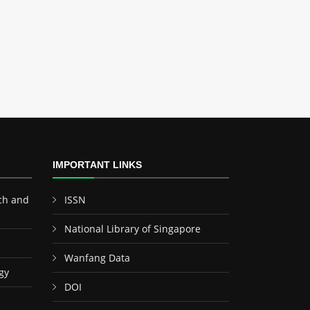
IMPORTANT LINKS
ch and
ISSN
National Library of Singapore
Wanfang Data
gy
DOI